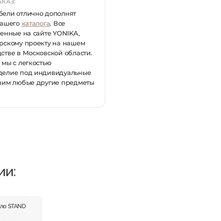
КАЗ:
ели отлично дополнят
нашего
каталога
. Все
ленные на сайте YONIKA,
рскому проекту на нашем
стве в Московской области.
 мы с легкостью
делие под индивидуальные
вим любые другие предметы
ии:
ало STAND