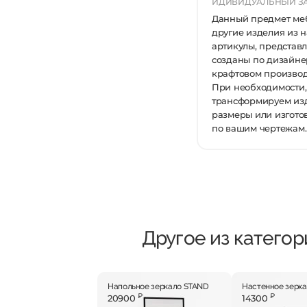
ИДИВИДУАЛЬНЫЙ ЗА
Данный предмет меб
другие изделия из 
артикулы, представ
созданы по дизайне
крафтовом производ
При необходимости,
трансформируем из
размеры или изгото
по вашим чертежам.
Другое из категор
Напольное зеркало STAND
Настенное зерк
₽
₽
20900
14300